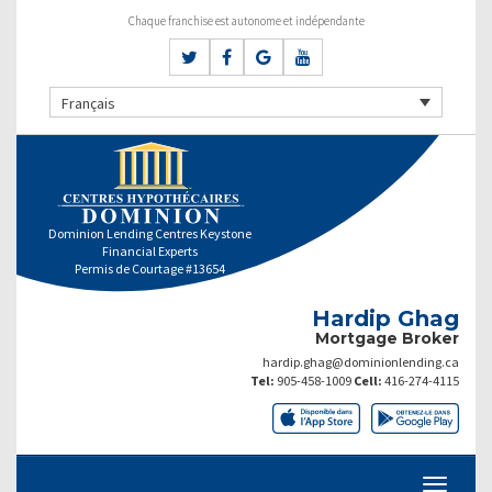
Chaque franchise est autonome et indépendante
Français
Dominion Lending Centres Keystone
Financial Experts
Permis de Courtage #13654
Hardip Ghag
Mortgage Broker
hardip.ghag@dominionlending.ca
Tel:
905-458-1009
Cell:
416-274-4115