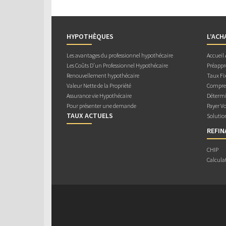
HYPOTHÈQUES
L’ACH
Les avantages du professionnel hypothécaire
Accueil
Les Coûts D’un Professionnel Hypothécaire
Préappr
Renouvellement hypothécaire
Taux Fix
Valeur Nette de la Propriété
Compren
Assurance vie Hypothécaire
Détermi
Pour présenter une demande
Payer V
TAUX ACTUELS
Solutio
REFI
CHIP
Calcula