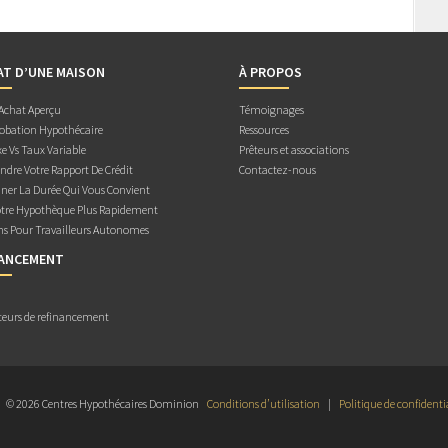
AT D’UNE MAISON
À PROPOS
 Achat Aperçu
Témoignages
obation Hypothécaire
Ressources
e Vs Taux Variable
Prêteurs et associations
dre Votre Rapport De Crédit
Contactez-nous
ner La Durée Qui Vous Convient
otre Hypothèque Plus Rapidement
ns Pour Travailleurs Autonomes
NANCEMENT
teurs de refinancement
© 2026 Centres Hypothécaires Dominion
Conditions d’utilisation
|
Politique de confidenti