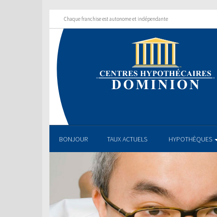
Chaque franchise est autonome et indépendante
BONJOUR
TAUX ACTUELS
HYPOTHÈQUES